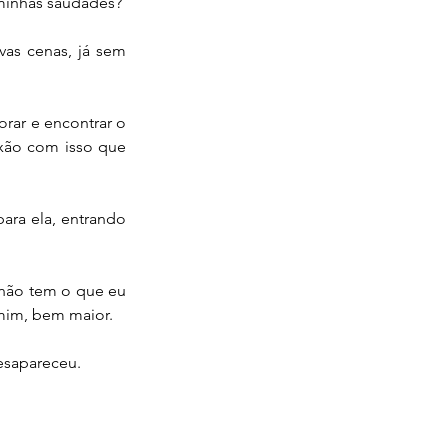
minhas saudades?
as cenas, já sem 
ar e encontrar o 
xão com isso que 
ara ela, entrando 
 não tem o que eu 
mim, bem maior.
esapareceu.