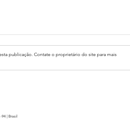
Amor entre
Am
dois para dar
qu
certo precisa
Pessoas?! Direções. A minha, a
Amor 
de três
sua e a nossa. Na minha estarão
verbo, ação.
sta publicação. Contate o proprietário do site para mais
meus planos, meus propósitos,
lasa
minhas lutas, minhas vontades,
conju
meus desejos ...
rasgo
-94 |
Brasil