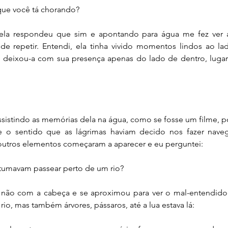
que você tá chorando?
ela respondeu que sim e apontando para água me fez ver a
e repetir. Entendi, ela tinha vivido momentos lindos ao l
o, deixou-a com sua presença apenas do lado de dentro, lugar
ssistindo as memórias dela na água, como se fosse um filme, po
se o sentido que as lágrimas haviam decido nos fazer nav
outros elementos começaram a aparecer e eu perguntei:
stumavam passear perto de um rio?
e não com a cabeça e se aproximou para ver o mal-entendido
rio, mas também árvores, pássaros, até a lua estava lá: