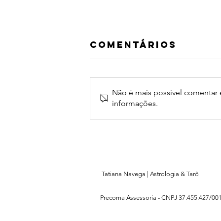
Desvelado
Comentários
amor
Sou eu minha grande aventura,
minha toca de sentimentos
Não é mais possível comentar e
secretos, de planos mirabolantes,
informações.
de ideias absurdas, de dizerem
impensáveis e ...
Tatiana Navega | Astrologia & Tarô
Precoma Assessoria -
CNPJ 37.455.427/001