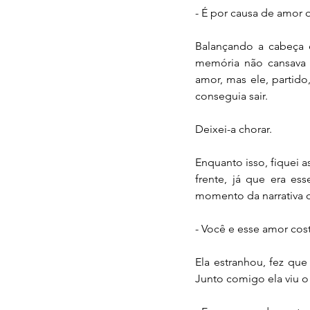
- É por causa de amor 
Balançando a cabeça 
memória não cansava d
amor, mas ele, partid
conseguia sair.
Deixei-a chorar.
Enquanto isso, fiquei a
frente, já que era es
momento da narrativa 
- Você e esse amor co
Ela estranhou, fez qu
Junto comigo ela viu o 