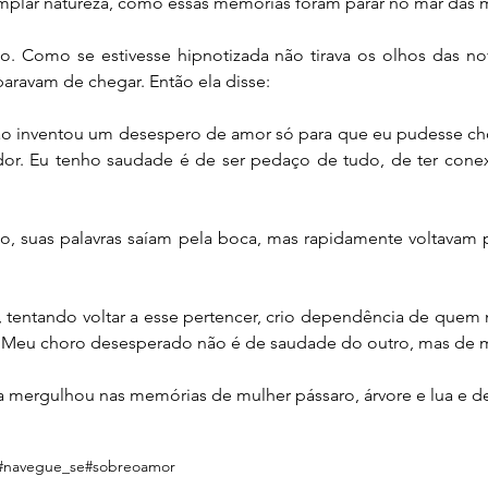
mplar natureza, como essas memórias foram parar no mar das 
o. Como se estivesse hipnotizada não tirava os olhos das nov
aravam de chegar. Então ela disse:
o inventou um desespero de amor só para que eu pudesse chor
dor. Eu tenho saudade é de ser pedaço de tudo, de ter cone
go, suas palavras saíam pela boca, mas rapidamente voltavam p
, tentando voltar a esse pertencer, crio dependência de quem
m. Meu choro desesperado não é de saudade do outro, mas de 
a mergulhou nas memórias de mulher pássaro, árvore e lua e d
#navegue_se
#sobreoamor