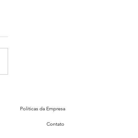
or é algo
e se faz
é mais do que sentir, é
 É elaborar uma
nha de domingo em mãos
ntas, costurar o sofá que
u discutindo ...
Políticas da Empresa
Contato