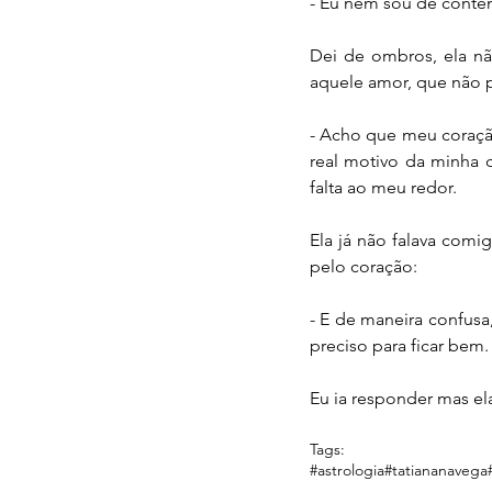
- Eu nem sou de conte
Dei de ombros, ela nã
aquele amor, que não p
- Acho que meu coraçã
real motivo da minha 
falta ao meu redor.
Ela já não falava comi
pelo coração:
- E de maneira confusa
preciso para ficar be
Eu ia responder mas el
Tags:
#astrologia
#tatiananavega