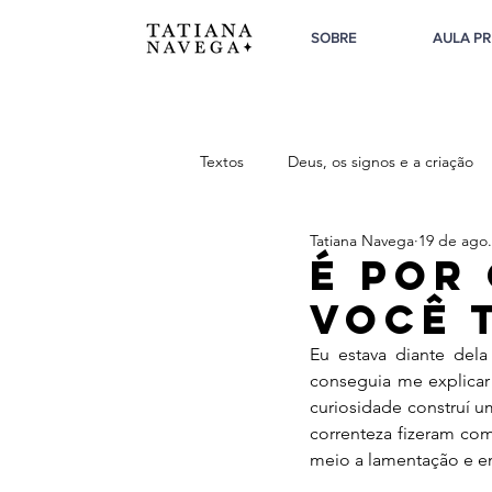
SOBRE
AULA PR
Textos
Deus, os signos e a criação
Tatiana Navega
19 de ago.
Sobre o Feminino
Sobre a Tri
É por
você 
Eu estava diante dela
conseguia me explicar
curiosidade construí u
correnteza fizeram co
meio a lamentação e e