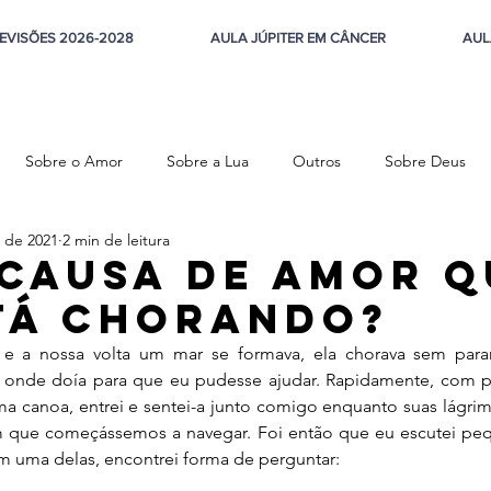
EVISÕES 2026-2028
AULA JÚPITER EM CÂNCER
AUL
Sobre o Amor
Sobre a Lua
Outros
Sobre Deus
 de 2021
2 min de leitura
steza
 causa de amor q
tá chorando?
 e a nossa volta um mar se formava, ela chorava sem parar
 onde doía para que eu pudesse ajudar. Rapidamente, com 
ma canoa, entrei e sentei-a junto comigo enquanto suas lágri
m que começássemos a navegar. Foi então que eu escutei pe
m uma delas, encontrei forma de perguntar: