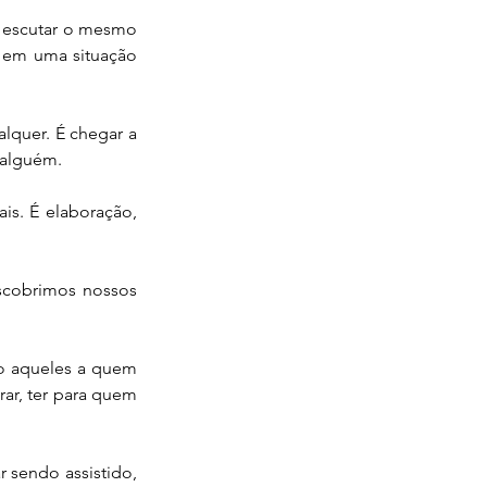
 escutar o mesmo 
em uma situação 
lquer. É chegar a 
 alguém.
s. É elaboração, 
scobrimos nossos 
o aqueles a quem 
ar, ter para quem 
r sendo assistido, 