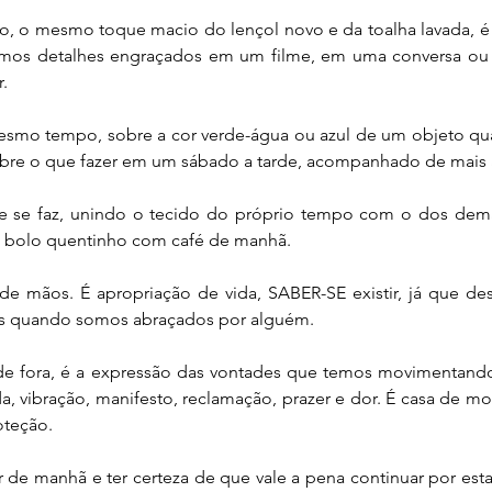
ro, o mesmo toque macio do lençol novo e da toalha lavada, é
mos detalhes engraçados em um filme, em uma conversa ou 
.
mesmo tempo, sobre a cor verde-água ou azul de um objeto qua
re o que fazer em um sábado a tarde, acompanhado de mais
ue se faz, unindo o tecido do próprio tempo com o dos demai
a, bolo quentinho com café de manhã.
de mãos. É apropriação de vida, SABER-SE existir, já que de
s quando somos abraçados por alguém.
de fora, é a expressão das vontades que temos movimentand
, vibração, manifesto, reclamação, prazer e dor. É casa de mor
oteção.
tar de manhã e ter certeza de que vale a pena continuar por esta