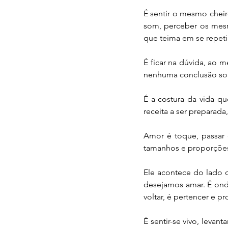
É sentir o mesmo chei
som, perceber os mes
que teima em se repetir
É ficar na dúvida, ao 
nenhuma conclusão sob
É a costura da vida q
receita a ser preparad
Amor é toque, passar 
tamanhos e proporçõe
Ele acontece do lado 
desejamos amar. É onda
voltar, é pertencer e pr
É sentir-se vivo, levan