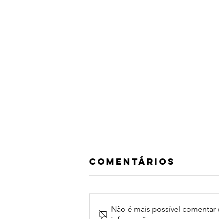
Algo me falta
Comentários
sinto solidão
Me sinto vazia, mas não leve,
pesada pelo eco da minha
Não é mais possível comentar e
própria voz. Algo me falta, sinto