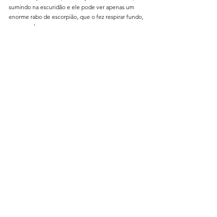
sumindo na escuridão e ele pode ver apenas um 
enorme rabo de escorpião, que o fez respirar fundo, 
e concordar. 
Tags:
#astrologia
#tatiananavega
#navegue_se
#coleçãosignos
Deus, os signos e a criação
Comentários
Não é mais possível comentar
esta publicação. Contate o