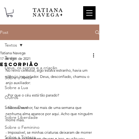
Post
Textos
Tatiana Navega
Textos
17 de ago. de 2021
Escorpião
Deus, os signos e a criação
No reino celestial, algo estava estranho, havia um 
silêncio inquietador. Deus, desconfiado, chamou o 
Sobre o Amor
anjo auxiliador:
Sobre a Lua
- Por que o céu está tão parado?
Outros
Sobre Deus
- Não sei senhor, faz mais de uma semana que 
nenhuma alma aparece por aqui. Acho que ninguém 
Sobre Liberdade
morre mais.
Sobre o Feminino
- Impossível, se minhas criaturas deixaram de morrer 
Sobre a Tristeza
é porque se tornaram deuses e isso, eu não vou 