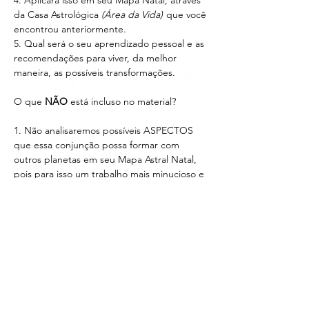
4. Aplicará isso em seu Mapa Natal, através
da Casa Astrológica
(Área da Vida)
que você
encontrou anteriormente.
5. Qual será o seu aprendizado pessoal e as
recomendações para viver, da melhor
maneira, as possíveis transformações.
O que
NÃO
está incluso no material?
1. Não analisaremos possíveis ASPECTOS
que essa conjunção possa formar com
outros planetas em seu Mapa Astral Natal,
pois para isso um trabalho mais minucioso e
profundo precisaria ser feito. Esse trabalho
consiste unicamente na análise da CASA
ASTROLÓGICA
(Área da Vida)
de atuação
dessa energia.
2. Não terá campo aberto para responder
PERGUNTAS posteriores a escuta dos
áudios, por isso preparamos toda a
explicação de forma clara e didática.