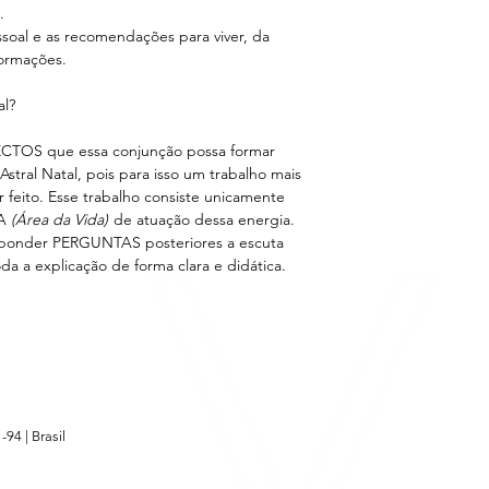
e.
soal e as recomendações para viver, da
formações.
al?
PECTOS que essa conjunção possa formar
tral Natal, pois para isso um trabalho mais
r feito. Esse trabalho consiste unicamente
CA
(Área da Vida)
de atuação dessa energia.
sponder PERGUNTAS posteriores a escuta
da a explicação de forma clara e didática.
-94 |
Brasil