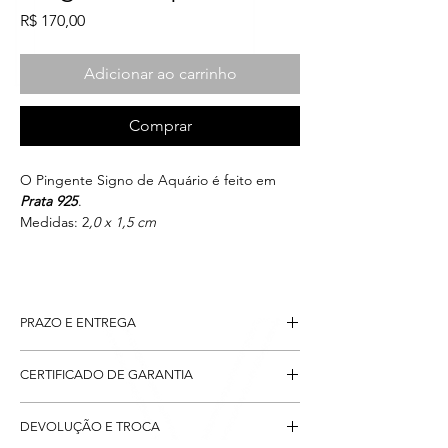
Preço
R$ 170,00
Adicionar ao carrinho
Comprar
O Pingente Signo de Aquário é feito em
Prata 925
.
Medidas: 2
,0 x 1,5 cm
PRAZO E ENTREGA
Após confirmado o pagamento, o seu
CERTIFICADO DE GARANTIA
pingente será postado em até
2 dias
úteis
via sistema PAC dos Correios, com
Todos os pingente possuem garantia do
entregas estimadas entre 7
à 10 dias úteis
.
DEVOLUÇÃO E TROCA
material:
PRATA 925
e com relação a