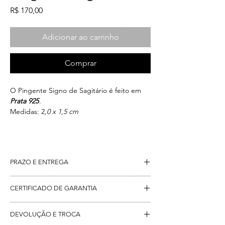
Preço
R$ 170,00
Adicionar ao carrinho
Comprar
O Pingente Signo de Sagitário é feito em
Prata 925
.
Medidas: 2
,0 x 1,5 cm
PRAZO E ENTREGA
Após confirmado o pagamento, o seu
CERTIFICADO DE GARANTIA
pingente será postado em até
2 dias
úteis
via sistema PAC dos Correios, com
Todos os pingente possuem garantia do
entregas estimadas entre 7
à 10 dias úteis
.
DEVOLUÇÃO E TROCA
material:
PRATA 925
e com relação a