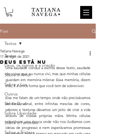
Post
Textos
Tatiana Navega
Textos
17 de ago. de 2021
Deus está nu
Deus, os signos e a criação
Uma saudade conduz a escrita desse texto, saudade 
de coisas que eu nunca vivi, mas que minhas células 
Sobre o Amor
guardam em memória milenar. Essa memória, dizem 
Sobre a Lua
elas, é a única forma que você tem de sobreviver.
Outros
Elas me falam de um tempo onde não precisávamos 
Sobre Deus
de Deus, afinal, entre infinitas mesclas de cores, 
sabores e texturas dávamos um jeito de criar a vida 
Sobre Liberdade
através de nossas próprias mãos. Minha células 
relembram uma época onde não nos iludíamos com 
Sobre o Feminino
ideias de progresso e nem esperávamos promessas 
Sobre a Tristeza
do amanhã, pois o tempo era marcado em cada uma 