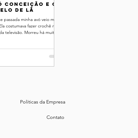
ó Conceição e o
elo de lã
te passada minha avó veio me
. Ela costumava fazer crochê na
da televisão. Morreu há muito
 quando eu ainda ...
Políticas da Empresa
Contato