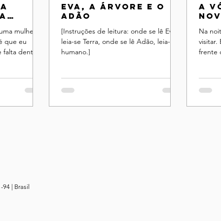
da
Eva, a árvore e o
A v
ma
Adão
nov
 uma mulher,
[Instruções de leitura: onde se lê Eva,
Na noi
 é que eu
leia-se Terra, onde se lê Adão, leia-se
visitar
falta dentro
humano.]
frente 
, devo ...
tempo,
-94 |
Brasil