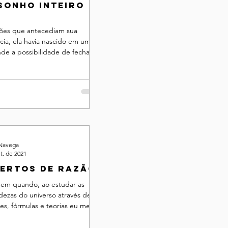
sonho inteiro
zões que antecediam sua
cia, ela havia nascido em uma
de a possibilidade de fechar as
não existia ...
 Navega
t. de 2021
ertos de razão
 em quando, ao estudar as
dezas do universo através de
es, fórmulas e teorias eu me
m pouco distante, como se ...