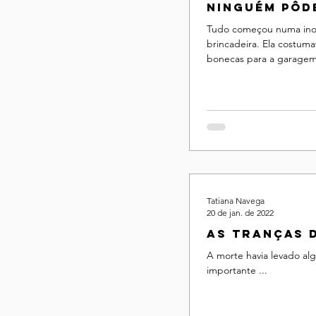
Ninguém pôd
Tudo começou numa in
brincadeira. Ela costuma
bonecas para a garagem 
sempre vazia, a permitia 
Tatiana Navega
20 de jan. de 2022
As tranças 
A morte havia levado a
importante ...