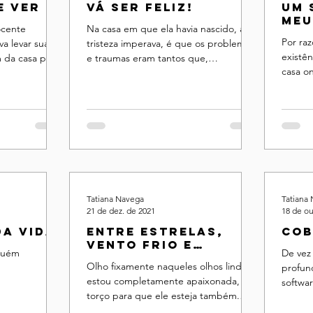
e ver
Vá ser feliz!
Um 
meu
ocente
Na casa em que ela havia nascido, a
Por ra
va levar suas
tristeza imperava, é que os problemas
existên
da casa pois,
e traumas eram tantos que,
casa on
- na...
apinhados, tapavam a janela ...
portas 
Tatiana Navega
Tatiana
21 de dez. de 2021
18 de ou
da vida
Entre estrelas,
Cob
vento frio e
lguém
De vez
caminhões
Olho fixamente naqueles olhos lindos,
profun
estou completamente apaixonada,
softwar
torço para que ele esteja também.
sinto u
Vamos para a casa onde ele mora ...