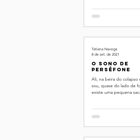
Tatiana Navega
8 de set. de 2021
O sono de
Perséfone
Ali, na beira do colapso
sou, quase do lado de f
existe uma pequena sac
vezes me sento, em cuid