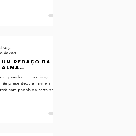
 Navega
o. de 2021
 um pedaço da
 alma
astando no
ez, quando eu era criança,
ão
mãe presenteou a mim e a
irmã com papéis de carta nos
ndo a levá-los para a escola ...