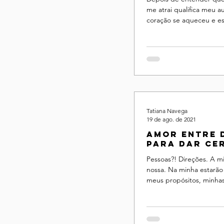
me atrai qualifica meu 
coração se aqueceu e e
ensinamento modificou t
...
Tatiana Navega
19 de ago. de 2021
Amor entre 
para dar ce
precisa de t
Pessoas?! Direções. A mi
nossa. Na minha estarão
meus propósitos, minhas
vontades, meus desejos .