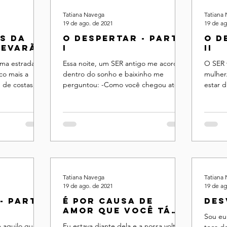
Tatiana Navega
Tatiana
19 de ago. de 2021
19 de ag
s da
O despertar - parte
O d
levarão
I
II
ar
ma estrada,
Essa noite, um SER antigo me acordou
O SER 
co mais a
dentro do sonho e baixinho me
mulher
, de costas, e
perguntou: -Como você chegou até
estar d
ela me ...
aqui?
mesmo 
Tatiana Navega
Tatiana
19 de ago. de 2021
19 de ag
- parte
É por causa de
Des
amor que você tá
Sou eu
chorando?
 aquilo que
Eu estava diante dela e a nossa volta
toca d