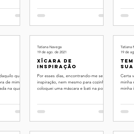
Tatiana Navega
Tatiana
19 de ago. de 2021
19 de ag
Xícara de
Tem
inspiração
sua
arr
 daquilo que
Por esses dias, encontrando-me sem
Certa v
ch
ora de mim,
inspiração, nem mesmo para cozinhar,
minha 
ada na qual às
coloquei uma máscara e bati na porta
minha 
adoso ..
da vizinha:
instrui