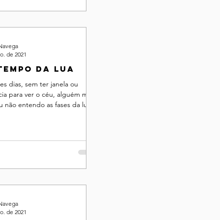
 Navega
o. de 2021
tempo da lua
es dias, sem ter janela ou
cia para ver o céu, alguém me
 o que fazer em cada ..
 Navega
o. de 2021