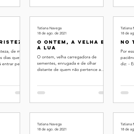
Tatiana Navega
Tatiana
18 de ago. de 2021
18 de ag
tristeza
O ontem, a velha e
No 
a lua
steza, de mãos
Por ess
O ontem, velha carregadora de
s dias que
paciên
sementes, enrugada e de olhar
 entrar pela
diz: - Eu não entendo as fases da lua,
distante de quem não pertence a
 ...
não sei
lugar nenhum, vem a passos lentos,
como água ...
Tatiana Navega
Tatiana
18 de ago. de 2021
18 de ag