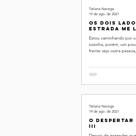
Tatiana Navega
19 de ago. de 2021
Os dois lado
estrada me 
a algum lug
Estou caminhando por u
sozinha, porém, um pou
frente vejo outra pessoa
do ponto onde eu estou 
Tatiana Navega
19 de ago. de 2021
O despertar 
III
Depois de entender que