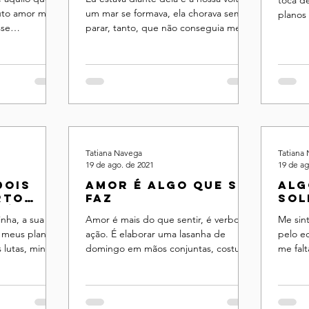
auto amor meu
um mar se formava, ela chorava sem
planos 
sse
parar, tanto, que não conseguia me
absurd
odas as áreas
explicar onde doía para que ...
...
Tatiana Navega
Tatiana
19 de ago. de 2021
19 de ag
dois
Amor é algo que se
Alg
rto
faz
sol
rês
nha, a sua e a
Amor é mais do que sentir, é verbo,
Me sint
 meus planos,
ação. É elaborar uma lasanha de
pelo e
 lutas, minhas
domingo em mãos conjuntas, costurar
me falt
..
o sofá que rasgou discutindo ...
de que