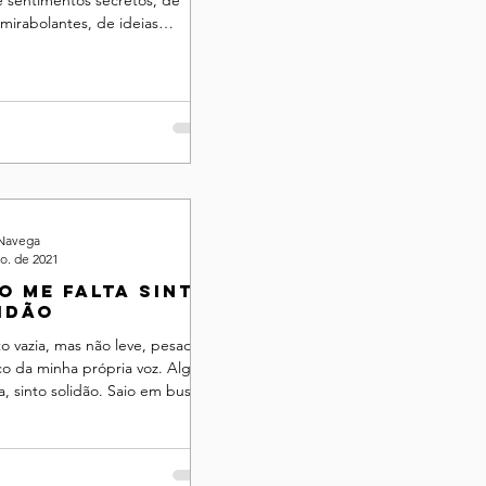
mirabolantes, de ideias
as, de dizerem impensáveis e
 Navega
o. de 2021
o me falta sinto
idão
o vazia, mas não leve, pesada
co da minha própria voz. Algo
a, sinto solidão. Saio em busca
 me preencham, ...