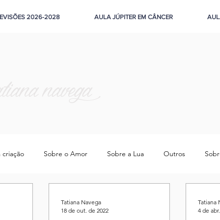
EVISÕES 2026-2028
AULA JÚPITER EM CÂNCER
AUL
atiana navega
 criação
Sobre o Amor
Sobre a Lua
Outros
Sobr
obre o Feminino
Sobre a Tristeza
Tatiana Navega
Tatiana
18 de out. de 2022
4 de abr