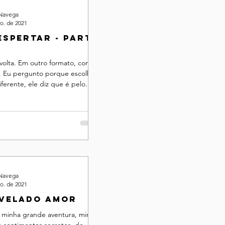
 Navega
o. de 2021
espertar - parte
volta. Em outro formato, como
. Eu pergunto porque escolheu
iferente, ele diz que é pelo
motivo que eu troco de ...
 Navega
o. de 2021
velado amor
 minha grande aventura, minha
e sentimentos secretos, de