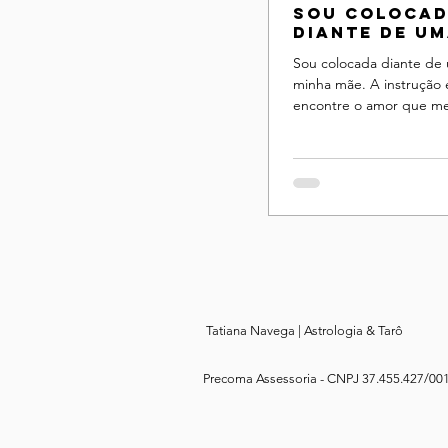
Sou coloca
diante de u
mulher
Sou colocada diante de
minha mãe. A instrução
encontre o amor que me 
dela, se eu não conseguir
Tatiana Navega | Astrologia & Tarô
Precoma Assessoria -
CNPJ 37.455.427/001