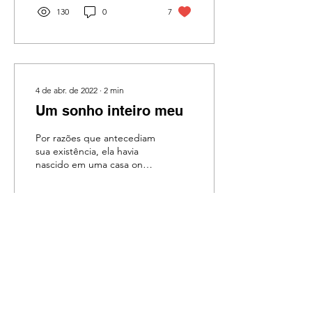
130
0
7
4 de abr. de 2022
∙
2
min
Um sonho inteiro meu
Por razões que antecediam
sua existência, ela havia
nascido em uma casa onde
a possibilidade de fechar
as portas não existia ...
75
0
4