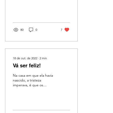
bonecas para a garagem
da casa pois, sempre vazia,
a permitia - na...
80
0
7
18 de out. de 2022
∙
2
min
Vá ser feliz!
Na casa em que ela havia
nascido, a tristeza
imperava, é que os
problemas e traumas eram
tantos que, apinhados,
tapavam a janela ...