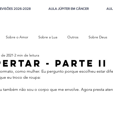
EVISÕES 2026-2028
AULA JÚPITER EM CÂNCER
AUL
Sobre o Amor
Sobre a Lua
Outros
Sobre Deus
 de 2021
2 min de leitura
steza
ertar - parte II
formato, como mulher. Eu pergunto porque escolheu estar difer
ue eu troco de roupa:
Eu também não sou o corpo que me envolve. Agora presta atenç