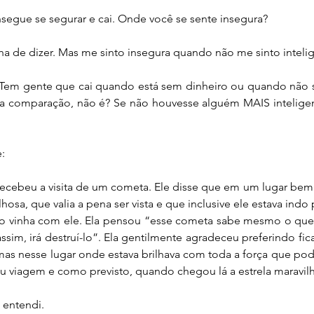
nsegue se segurar e cai. Onde você se sente insegura?
ha de dizer. Mas me sinto insegura quando não me sinto inteli
 Tem gente que cai quando está sem dinheiro ou quando não se
a comparação, não é? Se não houvesse alguém MAIS inteligen
:
recebeu a visita de um cometa. Ele disse que em um lugar bem 
lhosa, que valia a pena ser vista e que inclusive ele estava indo 
não vinha com ele. Ela pensou “esse cometa sabe mesmo o que 
ssim, irá destruí-lo”. Ela gentilmente agradeceu preferindo fica
 mas nesse lugar onde estava brilhava com toda a força que podi
iu viagem e como previsto, quando chegou lá a estrela maravil
 entendi.