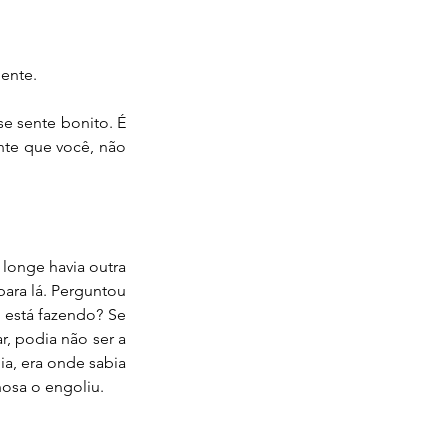
gente.
 sente bonito. É 
te que você, não 
longe havia outra 
para lá. Perguntou 
está fazendo? Se 
r, podia não ser a 
a, era onde sabia 
hosa o engoliu.