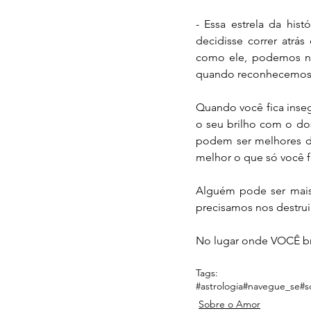
- Essa estrela da his
decidisse correr atrás
como ele, podemos nã
quando reconhecemos 
Quando você fica inse
o seu brilho com o d
podem ser melhores d
melhor o que só você f
Alguém pode ser mais 
precisamos nos destrui
No lugar onde VOCÊ br
Tags:
#astrologia
#navegue_se
#s
Sobre o Amor