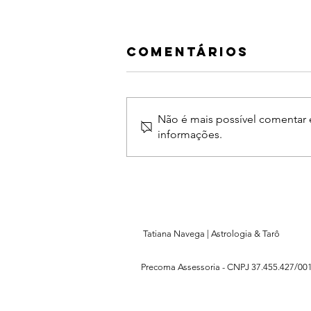
O despertar -
Comentários
parte III
Depois de entender que aquilo
que me atrai qualifica meu auto
Não é mais possível comentar e
amor meu coração se aqueceu e
informações.
esse ensinamento modificou
todas as áreas ...
Tatiana Navega | Astrologia & Tarô
Precoma Assessoria -
CNPJ 37.455.427/001