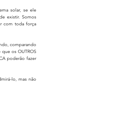
ma solar, se ele 
de existir. Somos 
 com toda força 
ando, comparando 
e que os OUTROS 
A poderão fazer 
mirá-lo, mas não 