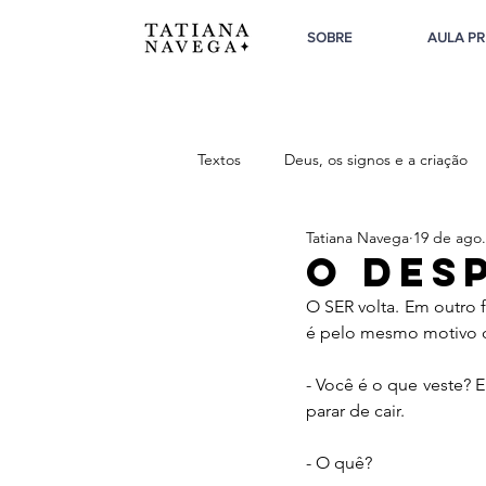
SOBRE
AULA PR
Textos
Deus, os signos e a criação
Tatiana Navega
19 de ago.
Sobre o Feminino
Sobre a Tri
O desp
O SER volta. Em outro 
é pelo mesmo motivo q
- Você é o que veste? 
parar de cair.
- O quê?