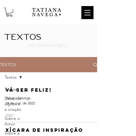
textos
por tatiana navega
TEXTOS
Textos
Textos
Vá ser feliz!
Deus, os
Tatiana Navega
18 de out. de 2022
signos e
a criação
Sobre o
Amor
Xícara de inspiração
Sobre a