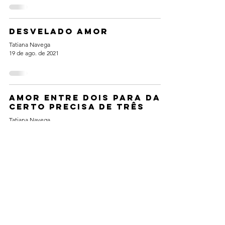
Desvelado amor
Tatiana Navega
19 de ago. de 2021
Amor entre dois para dar
certo precisa de três
Tatiana Navega
19 de ago. de 2021
Amor é algo que se faz
Tatiana Navega
19 de ago. de 2021