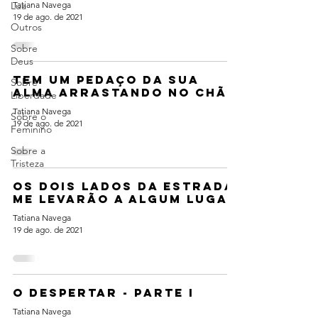
Lua
Tatiana Navega
19 de ago. de 2021
Outros
Sobre
Deus
Tem um pedaço da sua
Sobre
alma arrastando no chão
Liberdade
Tatiana Navega
Sobre o
19 de ago. de 2021
Feminino
Sobre a
Tristeza
Os dois lados da estrada
me levarão a algum lugar
Tatiana Navega
19 de ago. de 2021
O despertar - parte I
Tatiana Navega