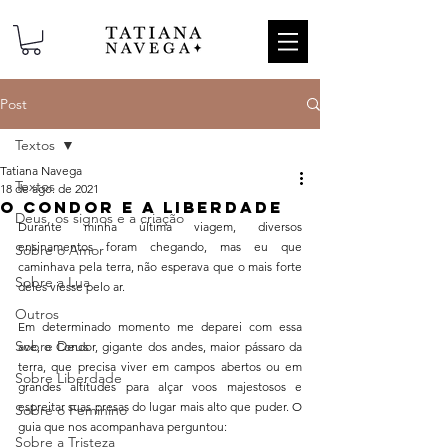
Post
Textos
Tatiana Navega
Textos
18 de ago. de 2021
O condor e a liberdade
Deus, os signos e a criação
Durante minha última viagem, diversos 
ensinamentos foram chegando, mas eu que 
Sobre o Amor
caminhava pela terra, não esperava que o mais forte 
Sobre a Lua
deles viesse pelo ar.
Outros
Em determinado momento me deparei com essa 
Sobre Deus
ave, o Condor, gigante dos andes, maior pássaro da 
terra, que precisa viver em campos abertos ou em 
Sobre Liberdade
grandes altitudes para alçar voos majestosos e 
espreitar suas presas do lugar mais alto que puder. O 
Sobre o Feminino
guia que nos acompanhava perguntou:
Sobre a Tristeza