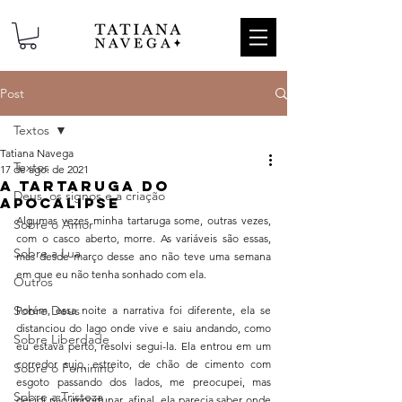
Post
Textos
Tatiana Navega
Textos
17 de ago. de 2021
A tartaruga do
Deus, os signos e a criação
apocalipse
Algumas vezes minha tartaruga some, outras vezes, 
Sobre o Amor
com o casco aberto, morre. As variáveis são essas, 
Sobre a Lua
mas desde março desse ano não teve uma semana 
em que eu não tenha sonhado com ela.
Outros
Sobre Deus
Porém, essa noite a narrativa foi diferente, ela se 
distanciou do lago onde vive e saiu andando, como 
Sobre Liberdade
eu estava perto, resolvi segui-la. Ela entrou em um 
corredor sujo, estreito, de chão de cimento com 
Sobre o Feminino
esgoto passando dos lados, me preocupei, mas 
Sobre a Tristeza
decidi não importunar, afinal, ela parecia saber onde 