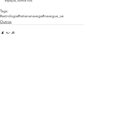
espaços, somos nós.
Tags:
#astrologia
#tatiananavega
#navegue_se
Outros
Comentários
Não é mais possível comentar
esta publicação. Contate o
proprietário do site para mais
informações.