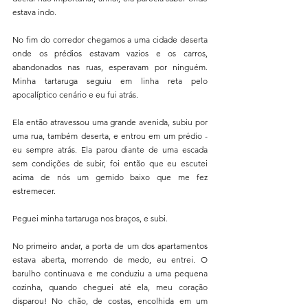
estava indo.
No fim do corredor chegamos a uma cidade deserta 
onde os prédios estavam vazios e os carros, 
abandonados nas ruas, esperavam por ninguém. 
Minha tartaruga seguiu em linha reta pelo 
apocalíptico cenário e eu fui atrás.
Ela então atravessou uma grande avenida, subiu por 
uma rua, também deserta, e entrou em um prédio - 
eu sempre atrás. Ela parou diante de uma escada 
sem condições de subir, foi então que eu escutei 
acima de nós um gemido baixo que me fez 
estremecer.
Peguei minha tartaruga nos braços, e subi.
No primeiro andar, a porta de um dos apartamentos 
estava aberta, morrendo de medo, eu entrei. O 
barulho continuava e me conduziu a uma pequena 
cozinha, quando cheguei até ela, meu coração 
disparou! No chão, de costas, encolhida em um 